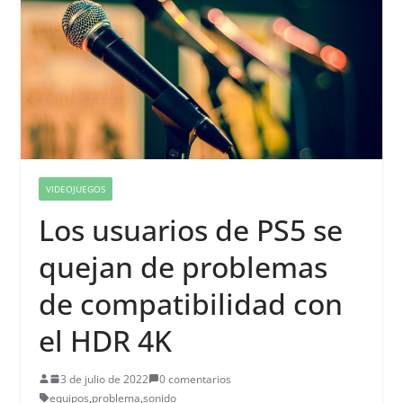
VIDEOJUEGOS
Los usuarios de PS5 se
quejan de problemas
de compatibilidad con
el HDR 4K
3 de julio de 2022
0 comentarios
equipos
,
problema
,
sonido