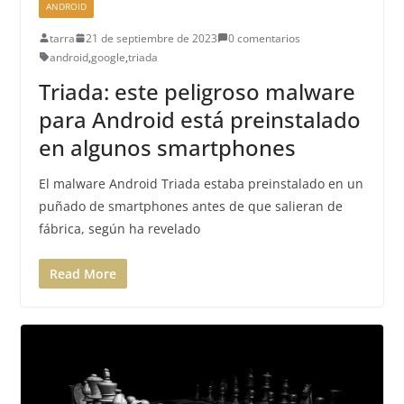
ANDROID
tarra
21 de septiembre de 2023
0 comentarios
android
,
google
,
triada
Triada: este peligroso malware
para Android está preinstalado
en algunos smartphones
El malware Android Triada estaba preinstalado en un
puñado de smartphones antes de que salieran de
fábrica, según ha revelado
Read More