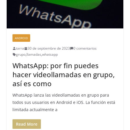
ANDROID
tarra
30 de septiembre de 2023
0 comentarios
grupo
,
llamadas
,
whatsapp
WhatsApp: por fin puedes
hacer videollamadas en grupo,
así es como
WhatsApp lanza las videollamadas en grupo para
todos sus usuarios en Android e iOS. La función está
limitada actualmente a
Read More