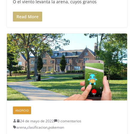
O el viento levanta la arena, cuyos granos
Read More
ANDROID
24 de mayo de 2022
0 comentarios
arena
,
clasificacion
,
pokemon