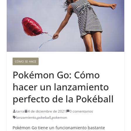
CÓMO SE HACE
Pokémon Go: Cómo
hacer un lanzamiento
perfecto de la Pokéball
tarra
4 de diciembre de 2021
0 comentarios
lanzamiento
,
pokeball
,
pokemon
Pokémon Go tiene un funcionamiento bastante