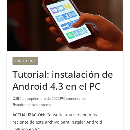
CÓMO SE HACE
Tutorial: instalación de
Android 4.3 en el PC
5 de septiembre de 2022
0 comentarios
android
,
disco
,
sistema
ACTUALIZACIÓN
: Consulta una versión más
reciente de este archivo para instalar Android
Lollipop en PC.