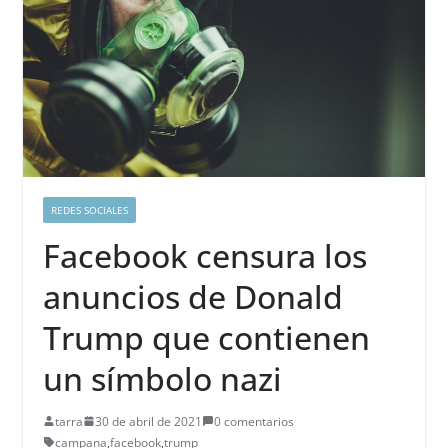
REDES SOCIALES
Facebook censura los
anuncios de Donald
Trump que contienen
un símbolo nazi
tarra
30 de abril de 2021
0 comentarios
campana
,
facebook
,
trump