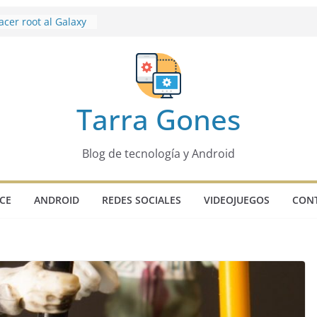
acer root al Galaxy
le lanza una
ños con
cativas
ear GIFs a partir
ias a la nueva
Tarra Gones
egrada
e un secreto que
ierto aún
Blog de tecnología y Android
tra tu primer tuit
s 8 años de la red
CE
ANDROID
REDES SOCIALES
VIDEOJUEGOS
CON