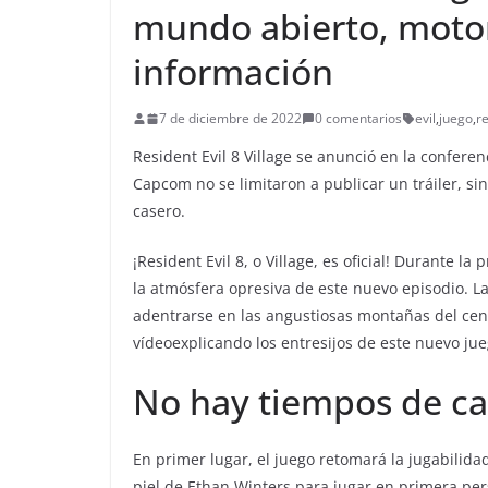
mundo abierto, motor
información
7 de diciembre de 2022
0 comentarios
evil
,
juego
,
r
Resident Evil 8 Village se anunció en la conferen
Capcom no se limitaron a publicar un tráiler, s
casero.
¡Resident Evil 8, o Village, es oficial! Durante 
la atmósfera opresiva de este nuevo episodio. 
adentrarse en las angustiosas montañas del cen
vídeoexplicando los entresijos de este nuevo jue
No hay tiempos de ca
En primer lugar, el juego retomará la jugabilida
piel de Ethan Winters para jugar en primera per